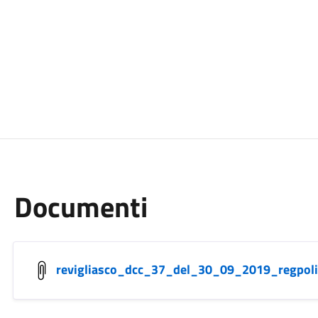
Documenti
revigliasco_dcc_37_del_30_09_2019_regpoli