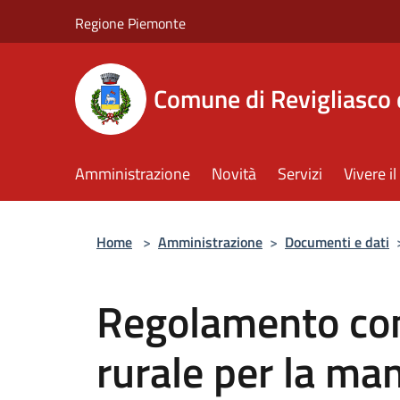
Salta al contenuto principale
Regione Piemonte
Comune di Revigliasco 
Amministrazione
Novità
Servizi
Vivere 
Home
>
Amministrazione
>
Documenti e dati
Regolamento com
rurale per la ma