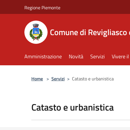
Salta al contenuto principale
Regione Piemonte
Comune di Revigliasco 
Amministrazione
Novità
Servizi
Vivere 
Home
>
Servizi
>
Catasto e urbanistica
Catasto e urbanistica