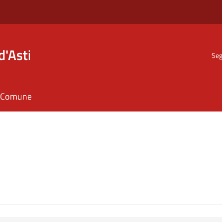
d'Asti
Seg
il Comune