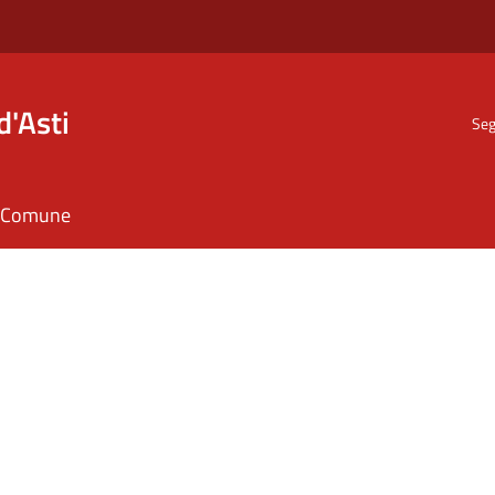
d'Asti
Seg
il Comune