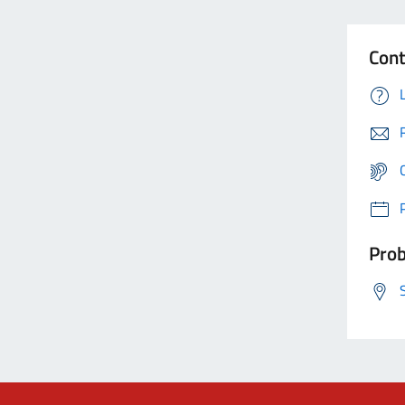
Cont
Prob