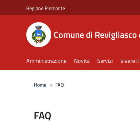
Salta al contenuto principale
Regione Piemonte
Comune di Revigliasco 
Amministrazione
Novità
Servizi
Vivere 
Home
>
FAQ
FAQ