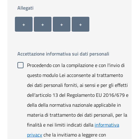
Allegati
Allegato 1
Allegato 2
Allegato 3
Allegato 4
+ Carica allegato 1
+ Carica allegato 2
+ Carica allegato 3
+ Carica allegato 4
+
+
+
+
Accettazione informativa sui dati personali
Procedendo con la compilazione e con l'invio di
questo modulo Lei acconsente al trattamento
dei dati personali forniti, ai sensi e per gli effetti
dell'articolo 13 del Regolamento EU 2016/679 e
della della normativa nazionale applicabile in
materia di trattamento dei dati personali, per la
finalità e nei limiti indicati dalla
informativa
privacy
che la invitiamo a leggere con