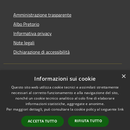
Amministrazione trasparente
Albo Pretorio
Informativa privacy
Note legali
Dichiarazione di accessibilità
×
Informazioni sui cookie
RSS
Comune convenzionato
Accessibilità
Astigov
Questo sito web utilizza cookie tecnici e assimilati strettamente
necessari al corretto funzionamento e alla navigazione del sito,
Privacy
nonché un cookie tecnico analitico al solo fine di elaborare
Progetto
|
Convenzione
|
Cookie
informazioni statistiche, aggregate e anonime.
Adesioni
Mappa del sito
Per maggiori dettagli, può consultare la cookie policy al seguente
link
•
Accesso redazione
RIFIUTA TUTTO
ACCETTA TUTTO