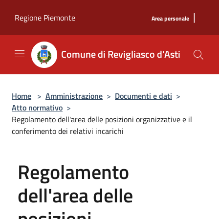
Salta al contenuto principale
|
Regione Piemonte
Area personale
Comune di Revigliasco d'Asti
Home
>
Amministrazione
>
Documenti e dati
>
Atto normativo
>
Regolamento dell'area delle posizioni organizzative e il
conferimento dei relativi incarichi
Regolamento
dell'area delle
posizioni