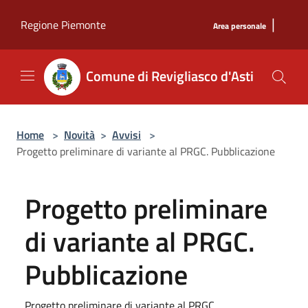
Salta al contenuto principale
|
Regione Piemonte
Area personale
Comune di Revigliasco d'Asti
Home
>
Novità
>
Avvisi
>
Progetto preliminare di variante al PRGC. Pubblicazione
Progetto preliminare
di variante al PRGC.
Pubblicazione
Progetto preliminare di variante al PRGC