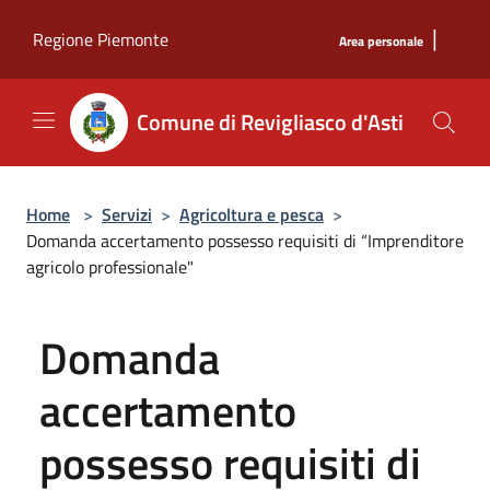
Salta al contenuto principale
|
Regione Piemonte
Area personale
Comune di Revigliasco d'Asti
Home
>
Servizi
>
Agricoltura e pesca
>
Domanda accertamento possesso requisiti di “Imprenditore
agricolo professionale"
Domanda
accertamento
possesso requisiti di