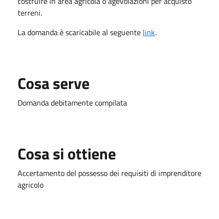
costruire in area agricola o agevolazioni per acquisto
terreni.
La domanda è scaricabile al seguente
link
.
Cosa serve
Domanda debitamente compilata
Cosa si ottiene
Accertamento del possesso dei requisiti di imprenditore
agricolo