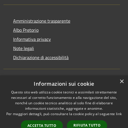
Amministrazione trasparente
Albo Pretorio
Informativa privacy
Note legali
Dichiarazione di accessibilità
×
Informazioni sui cookie
RSS
Comune convenzionato
Accessibilità
Astigov
Questo sito web utilizza cookie tecnici e assimilati strettamente
necessari al corretto funzionamento e alla navigazione del sito,
Privacy
nonché un cookie tecnico analitico al solo fine di elaborare
Progetto
|
Convenzione
|
Cookie
informazioni statistiche, aggregate e anonime.
Adesioni
Mappa del sito
Per maggiori dettagli, può consultare la cookie policy al seguente
link
•
Accesso redazione
RIFIUTA TUTTO
ACCETTA TUTTO