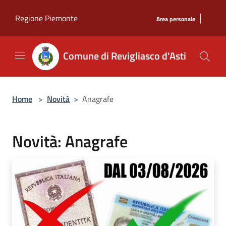
Salta al contenuto principale
|
Regione Piemonte
Area personale
Comune di Revigliasco d'Asti
Home
>
Novità
>
Anagrafe
Novità: Anagrafe